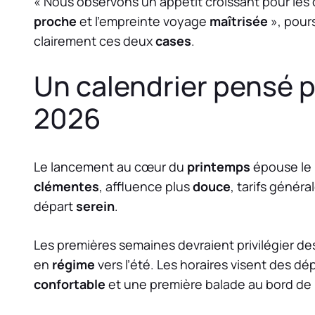
« Nous observons un appétit croissant pour les
proche
et l’empreinte voyage
maîtrisée
», pour
clairement ces deux
cases
.
Un calendrier pensé p
2026
Le lancement au cœur du
printemps
épouse le 
clémentes
, affluence plus
douce
, tarifs génér
départ
serein
.
Les premières semaines devraient privilégier d
en
régime
vers l’été. Les horaires visent des dé
confortable
et une première balade au bord de