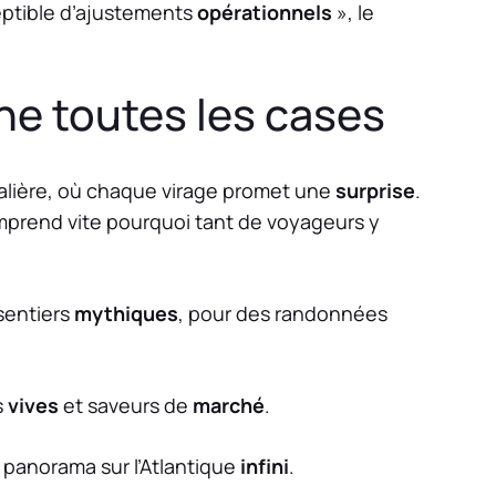
ceptible d’ajustements
opérationnels
», le
e toutes les cases
alière, où chaque virage promet une
surprise
.
comprend vite pourquoi tant de voyageurs y
sentiers
mythiques
, pour des randonnées
s
vives
et saveurs de
marché
.
, panorama sur l’Atlantique
infini
.