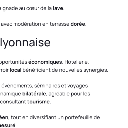
baignade au cœur de la
lave
.
er avec modération en terrasse
dorée
.
 lyonnaise
’opportunités
économiques
. Hôtellerie,
rroir
local
bénéficient de nouvelles synergies.
 événements, séminaires et voyages
dynamique
bilatérale
, agréable pour les
 consultant
tourisme
.
éen
, tout en diversifiant un portefeuille de
esuré
.