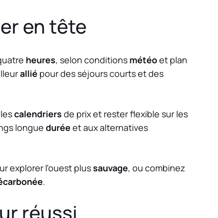
er en tête
 quatre
heures
, selon conditions
météo
et plan
lleur
allié
pour des séjours courts et des
 les
calendriers
de prix et rester flexible sur les
ings longue
durée
et aux alternatives
r explorer l’ouest plus
sauvage
, ou combinez
écarbonée
.
ur réussi