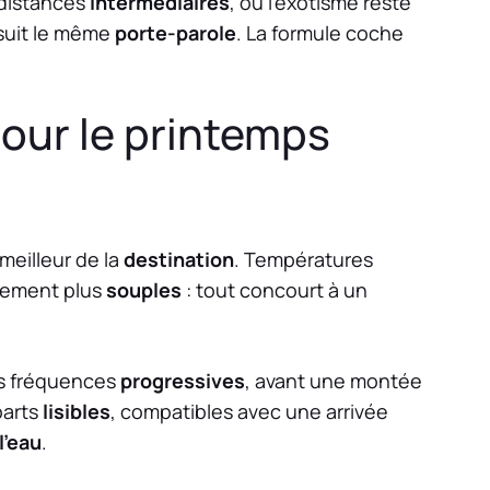
 distances
intermédiaires
, où l’exotisme reste
suit le même
porte-parole
. La formule coche
our le printemps
meilleur de la
destination
. Températures
alement plus
souples
: tout concourt à un
es fréquences
progressives
, avant une montée
parts
lisibles
, compatibles avec une arrivée
l’eau
.