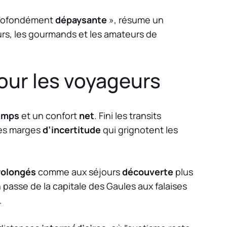
rofondément
dépaysante
», résume un
rs, les gourmands et les amateurs de
our les voyageurs
emps
et un confort
net
. Fini les transits
les marges
d’incertitude
qui grignotent les
rolongés
comme aux séjours
découverte
plus
n passe de la capitale des Gaules aux falaises
.