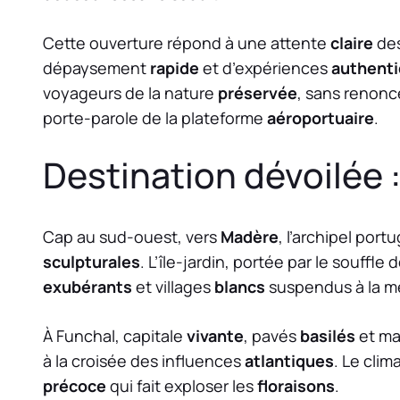
Cette ouverture répond à une attente
claire
des
dépaysement
rapide
et d’expériences
authent
voyageurs de la nature
préservée
, sans renonc
porte-parole de la plateforme
aéroportuaire
.
Destination dévoilée 
Cap au sud-ouest, vers
Madère
, l’archipel port
sculpturales
. L’île-jardin, portée par le souffle de
exubérants
et villages
blancs
suspendus à la m
À Funchal, capitale
vivante
, pavés
basilés
et m
à la croisée des influences
atlantiques
. Le clim
précoce
qui fait exploser les
floraisons
.