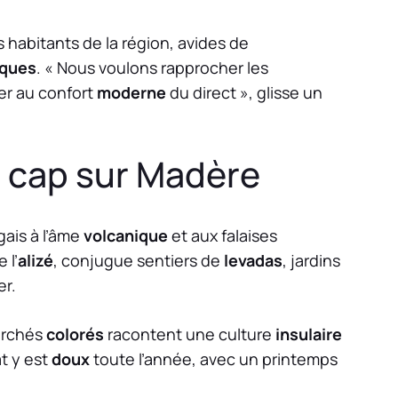
 habitants de la région, avides de
iques
. « Nous voulons rapprocher les
er au confort
moderne
du direct », glisse un
: cap sur Madère
ugais à l’âme
volcanique
et aux falaises
 l’
alizé
, conjugue sentiers de
levadas
, jardins
er.
archés
colorés
racontent une culture
insulaire
at y est
doux
toute l’année, avec un printemps