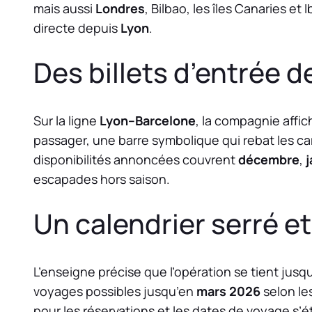
mais aussi
Londres
, Bilbao, les îles Canaries et
directe depuis
Lyon
.
Des billets d’entrée 
Sur la ligne
Lyon–Barcelone
, la compagnie affic
passager, une barre symbolique qui rebat les car
disponibilités annoncées couvrent
décembre
,
j
escapades hors saison.
Un calendrier serré e
L’enseigne précise que l’opération se tient jusq
voyages possibles jusqu’en
mars 2026
selon le
pour les réservations et les dates de voyage s’é