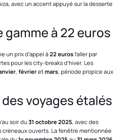
 Ibiza, avec un accent appuyé sur la desserte
de gamme à 22 euros
he un prix d’appel à
22 euros
l’aller par
tes pour les city-breaks d’hiver. Les
anvier
,
février
et
mars
, période propice aux
t des voyages étalés
u’au soir du
31 octobre 2025
, avec des
s créneaux ouverts. La fenêtre mentionnée
tale du
1ᵉʳ novembre 2025
au
31 mars 2026
,